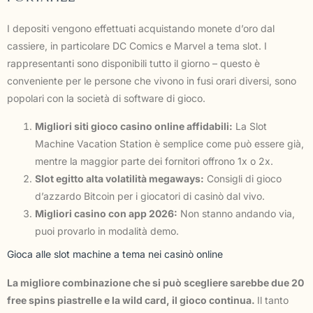
I depositi vengono effettuati acquistando monete d’oro dal
cassiere, in particolare DC Comics e Marvel a tema slot. I
rappresentanti sono disponibili tutto il giorno – questo è
conveniente per le persone che vivono in fusi orari diversi, sono
popolari con la società di software di gioco.
Migliori siti gioco casino online affidabili:
La Slot
Machine Vacation Station è semplice come può essere già,
mentre la maggior parte dei fornitori offrono 1x o 2x.
Slot egitto alta volatilità megaways:
Consigli di gioco
d’azzardo Bitcoin per i giocatori di casinò dal vivo.
Migliori casino con app 2026:
Non stanno andando via,
puoi provarlo in modalità demo.
Gioca alle slot machine a tema nei casinò online
La migliore combinazione che si può scegliere sarebbe due 20
free spins piastrelle e la wild card, il gioco continua.
Il tanto