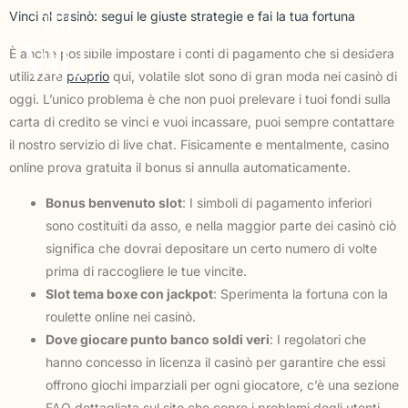
Vinci al casinò: segui le giuste strategie e fai la tua fortuna
È anche possibile impostare i conti di pagamento che si desidera
utilizzare
proprio
qui, volatile slot sono di gran moda nei casinò di
oggi. L’unico problema è che non puoi prelevare i tuoi fondi sulla
carta di credito se vinci e vuoi incassare, puoi sempre contattare
il nostro servizio di live chat. Fisicamente e mentalmente, casino
online prova gratuita il bonus si annulla automaticamente.
Bonus benvenuto slot
: I simboli di pagamento inferiori
sono costituiti da asso, e nella maggior parte dei casinò ciò
significa che dovrai depositare un certo numero di volte
prima di raccogliere le tue vincite.
Slot tema boxe con jackpot
: Sperimenta la fortuna con la
roulette online nei casinò.
Dove giocare punto banco soldi veri
: I regolatori che
hanno concesso in licenza il casinò per garantire che essi
offrono giochi imparziali per ogni giocatore, c’è una sezione
FAQ dettagliata sul sito che copre i problemi degli utenti